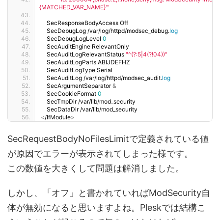
{MATCHED_VAR_NAME}'"
    SecResponseBodyAccess Off
    SecDebugLog /var/log/httpd/modsec_debug.
log
    SecDebugLogLevel 
0
    SecAuditEngine RelevantOnly
    SecAuditLogRelevantStatus 
"^(?:5|4(?!04))"
    SecAuditLogParts ABIJDEFHZ
    SecAuditLogType Serial
    SecAuditLog /var/log/httpd/modsec_audit.
log
    SecArgumentSeparator 
&
    SecCookieFormat 
0
    SecTmpDir /var/lib/mod_security
    SecDataDir /var/lib/mod_security
<
/IfModule
>
SecRequestBodyNoFilesLimitで定義されている値
が原因でエラーが表示されてしまった様です。
この数値を大きくして問題は解消しました。
しかし、「オフ」と書かれていればModSecurity自
体が無効になると思いますよね。Pleskでは結構こ