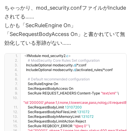
ちゃっかり、mod_security.confファイルがInclude
されてる……
しかも「SecRuleEngine On」
「SecRequestBodyAccess On」と書かれていて無
効化している形跡がない……
<
IfModule mod_security2.
c
>
# ModSecurity Core Rules Set configuration
  IncludeOptional modsecurity.
d
/*.conf
  IncludeOptional modsecurity.
d
/activated_rules/*.conf
# Default recommended configuration
    SecRuleEngine On
    SecRequestBodyAccess On
    SecRule REQUEST_HEADERS:Content-Type 
"text/xml"
 \
"id:'200000',phase:1,t:none,t:lowercase,pass,nolog,ctl:request
    SecRequestBodyLimit 
13107200
    SecRequestBodyNoFilesLimit 
131072
    SecRequestBodyInMemoryLimit 
131072
    SecRequestBodyLimitAction Reject
    SecRule REQBODY_ERROR 
"!@eq 0"
 \
"id:'200001', phase:2,t:none,log,deny,status:400,msg:'Failed to 