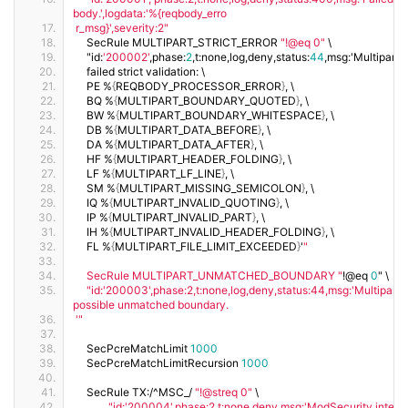
body.',logdata:'%{reqbody_erro
r_msg}',severity:2"
    SecRule MULTIPART_STRICT_ERROR 
"!@eq 0"
 \
    "id:
'200002'
,phase:
2
,t:none,log,deny,status:
44
,msg:'Multipart 
    failed strict validation: \
    PE %
{
REQBODY_PROCESSOR_ERROR
}
, \
    BQ %
{
MULTIPART_BOUNDARY_QUOTED
}
, \
    BW %
{
MULTIPART_BOUNDARY_WHITESPACE
}
, \
    DB %
{
MULTIPART_DATA_BEFORE
}
, \
    DA %
{
MULTIPART_DATA_AFTER
}
, \
    HF %
{
MULTIPART_HEADER_FOLDING
}
, \
    LF %
{
MULTIPART_LF_LINE
}
, \
    SM %
{
MULTIPART_MISSING_SEMICOLON
}
, \
    IQ %
{
MULTIPART_INVALID_QUOTING
}
, \
    IP %
{
MULTIPART_INVALID_PART
}
, \
    IH %
{
MULTIPART_INVALID_HEADER_FOLDING
}
, \
    FL %
{
MULTIPART_FILE_LIMIT_EXCEEDED
}
'
"
    SecRule MULTIPART_UNMATCHED_BOUNDARY "
!@eq 
0
" \
"id:'200003',phase:2,t:none,log,deny,status:44,msg:'Multipart p
possible unmatched boundary.
'"
    SecPcreMatchLimit 
1000
    SecPcreMatchLimitRecursion 
1000
    SecRule TX:/^MSC_/ 
"!@streq 0"
 \
"id:'200004',phase:2,t:none,deny,msg:'ModSecurity internal