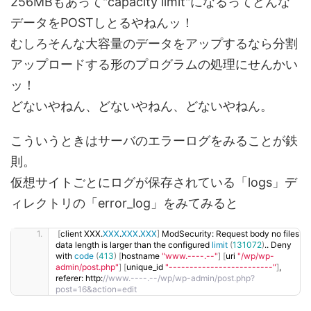
256MBもあって"capacity limit"になるってどんな
データをPOSTしとるやねんッ！
むしろそんな大容量のデータをアップするなら分割
アップロードする形のプログラムの処理にせんかい
ッ！
どないやねん、どないやねん、どないやねん。
こういうときはサーバのエラーログをみることが鉄
則。
仮想サイトごとにログが保存されている「logs」デ
ィレクトリの「error_log」をみてみると
[
client XXX.
XXX
.
XXX
.
XXX
]
 ModSecurity: Request body no files 
data length is larger than the configured 
limit
(
131072
)
.. Deny 
with 
code
(
413
)
[
hostname 
"www.----.--"
]
[
uri 
"/wp/wp-
admin/post.php"
]
[
unique_id 
"-------------------------"
]
, 
referer: http:
//www.----.--/wp/wp-admin/post.php?
post=16&action=edit