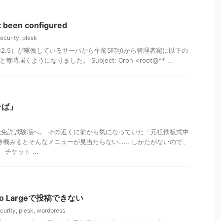
t been configured
curity
,
plesk
12, 12.5）が稼働しているサーバから午前5時頃から管理者宛に以下の
届くようになりました。 Subject: Cron <root@** ...
そば」
免許試験場へ。 その近くに前から気になっていた「元祖鉄板式中
券機みるとそんなメニューが見当たらない…… しかたがないので、
チケット ...
 Too Largeで投稿できない
urity
,
plesk
,
wordpress