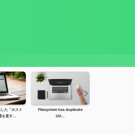
復活した「ホスト
Filesystem has duplicate
Thuderbird 78 
を直す...
UU...
使えない