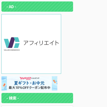
- AD -
- 検索 -