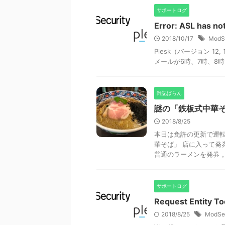
サポートログ
Error: ASL has no
2018/10/17
ModSe
Plesk（バージョン 
メールが6時、7時、8時と毎時
雑記ばらん
謎の「鉄板式中華
2018/8/25
本日は免許の更新で運転
華そば」 店に入って発
普通のラーメンを発券 。 
サポートログ
Request Entity
2018/8/25
ModSec