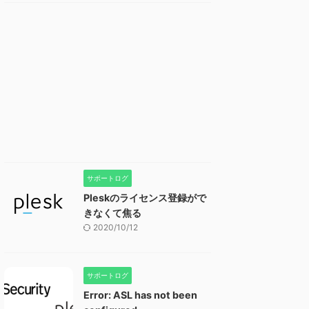
サポートログ
Pleskのライセンス登録がで
きなくて焦る
2020/10/12
サポートログ
Error: ASL has not been