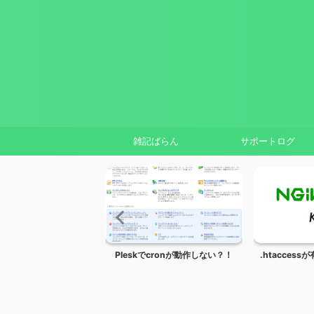
雑記ばらん
サポートログ
のライセンス登録ができな
Pleskでcronが動作しない？！
.htacces
くて焦る