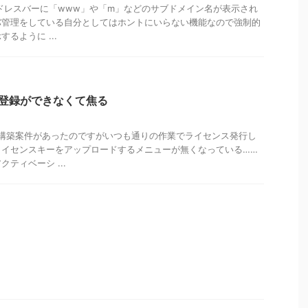
らアドレスバーに「www」や「m」などのサブドメイン名が表示され
バ管理をしている自分としてはホントにいらない機能なので強制的
るように ...
ンス登録ができなくて焦る
新規構築案件があったのですがいつも通りの作業でライセンス発行し
ライセンスキーをアップロードするメニューが無くなっている……
ティベーシ ...