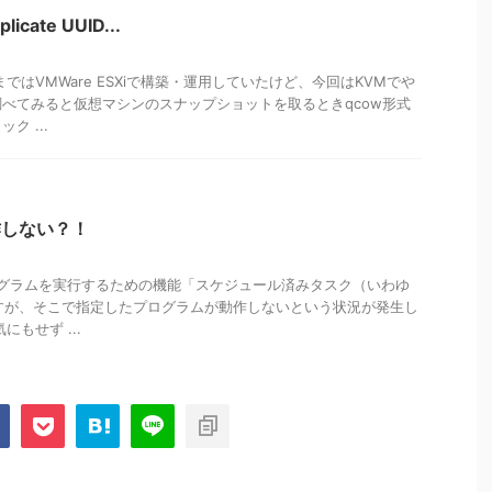
plicate UUID...
ではVMWare ESXiで構築・運用していたけど、今回はKVMでや
べてみると仮想マシンのスナップショットを取るときqcow形式
ク ...
動作しない？！
プログラムを実行するための機能「スケジュール済みタスク（いわゆ
ですが、そこで指定したプログラムが動作しないという状況が発生し
もせず ...