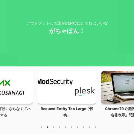
アウトプットして誰かのお役にたてればいいな
がちゃぽん！
sが有効にならなくてハ
Request Entity Too Largeで投
Chrome79で
マる
稿...
名非表示」問題