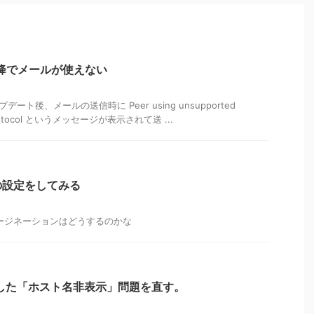
78 以降でメールが使えない
アップデート後、メールの送信時に Peer using unsupported
ty protocol というメッセージが表示されて送 ...
の設定をしてみる
ージネーションはどうするのかな
復活した「ホスト名非表示」問題を直す。